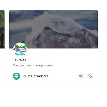
Tournica
ón, Nicaragua, offering some of the best things to do…
Mas destinos mas opciones
86719676
Matagalpa
Tours Operadoras
l este