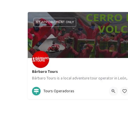
BY APPOINTMENT ONLY
Bárbaro Tours
Bárbaro Tours is a local adventure tour operator in Le
+50587468393
Tours Operadoras
Iglesia La Recolección 2 cuadras al norte y 20 metros a