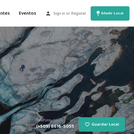
antes
Eventos
Sign in
or
Register
Añadir Local
Teléfono
Guardar Local
(+505) 8616-5055